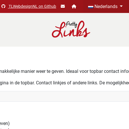
Selecteer de taal
Nederlands
TLWebdesignNL on Github
kkelijke manier weer te geven. Ideaal voor topbar contact infor
ina in de topbar. Contact linkjes of andere links. De mogelijkhe
even)