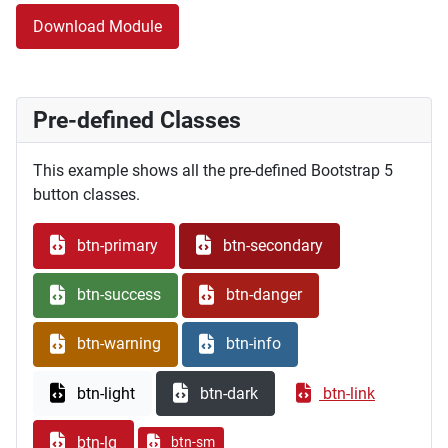
Download Module
Pre-defined Classes
This example shows all the pre-defined Bootstrap 5
button classes.
btn-primary
btn-secondary
btn-success
btn-danger
btn-warning
btn-info
btn-light
btn-dark
btn-link
btn-lg
btn-sm