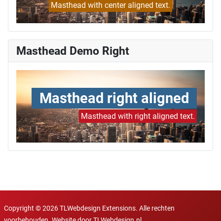
Masthead with center aligned text.
Masthead Demo Right
Masthead right aligned
Masthead with right aligned text.
Copyright © 2026 TLWebdesign Extensions. Alle rechten
voorbehouden. Website door
TLWebdesign.nl